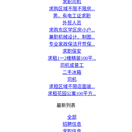
求职司机
求购区域不限不限房...
男，有电工证求职
外贸人员
求购东区学区房小户...
兼职机械设计、制图...
专业家政保洁开荒保...
求职保安
求租1一2楼精装100平...
司机或普工
二手冰箱
司机
求租区域不限店面装...
求租花园公寓100平方...
最新列表
全部
招聘信息
求职信息